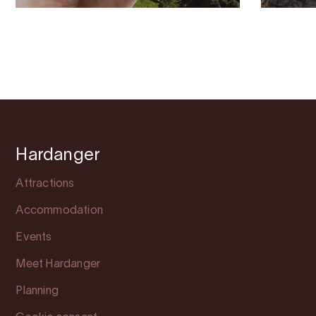
Hardanger
Attractions
Accommodation
Events
Meet Hardanger
Planning