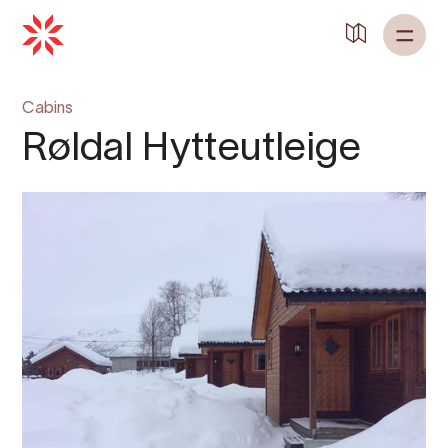
Back to
Home
Cabins
Røldal Hytteutleige