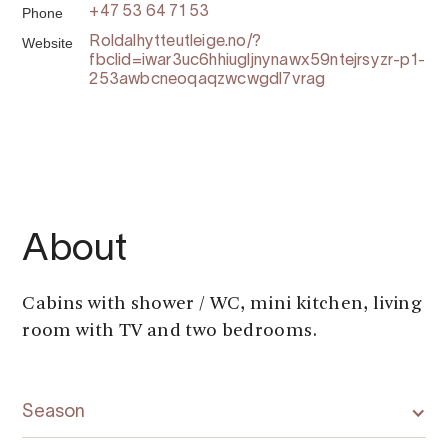
Phone
+47 53 64 71 53
Website
Roldalhytteutleige.no/?
fbclid=iwar3uc6hhiugljnynawx59ntejrsyzr-p1-
253awbcneoqaqzwcwgdl7vrag
About
Cabins with shower / WC, mini kitchen, living
room with TV and two bedrooms.
Season