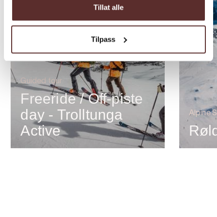
Tillat alle
Tilpass
Guided tour
Freeride / Off-piste
day - Trolltunga
Alpine S
Active
Røld