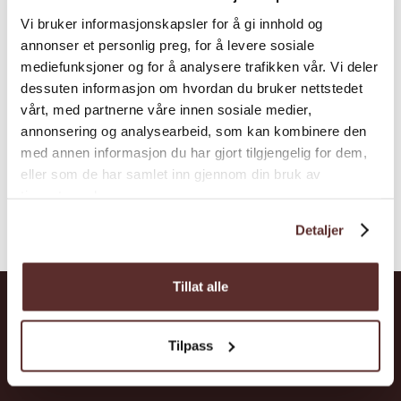
accommodation in Tyssedal - not far from
Vi bruker informasjonskapsler for å gi innhold og
the starting point of the hike to Trolltunga.
annonser et personlig preg, for å levere sosiale
mediefunksjoner og for å analysere trafikken vår. Vi deler
dessuten informasjon om hvordan du bruker nettstedet
vårt, med partnerne våre innen sosiale medier,
annonsering og analysearbeid, som kan kombinere den
med annen informasjon du har gjort tilgjengelig for dem,
eller som de har samlet inn gjennom din bruk av
tjenestene deres.
Detaljer
Tillat alle
Hardanger
Tilpass
Attractions