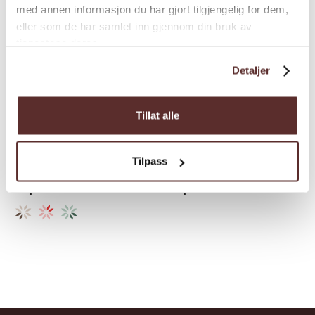
med annen informasjon du har gjort tilgjengelig for dem,
eller som de har samlet inn gjennom din bruk av
Activity companies | Adventure | Guided tour
tjenestene deres.
Tyssedal Via Ferrata -
Detaljer
Trolltunga Active
Did you know that most of Norway's
Tillat alle
electricity today is generated by hydropower?
On this guided Via Ferrata climb with
Tilpass
Trolltunga Active in Tyssedal you will
experience how this development started.