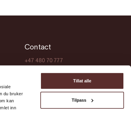
Contact
+47 480 70 777
turist@ullensvang.kommune.no
Tillat alle
osiale
n du bruker
Tilpass
som kan
mlet inn