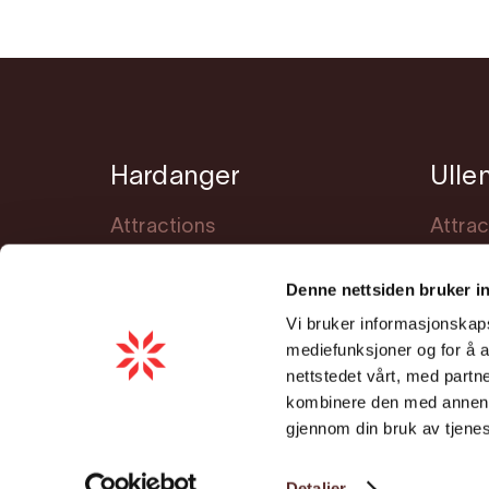
Hardanger
Ulle
Attractions
Attrac
Accommodation
Accom
Denne nettsiden bruker i
Events
Event
Vi bruker informasjonskapsl
Meet Hardanger
Planni
mediefunksjoner og for å a
Planning
nettstedet vårt, med part
kombinere den med annen in
Cookie consent
gjennom din bruk av tjene
Detaljer