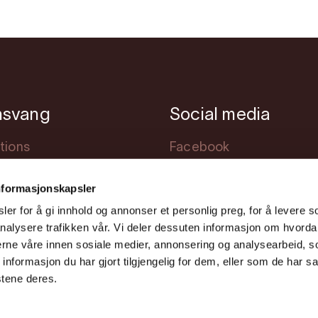
nsvang
Social media
tions
Facebook
modation
Instagram
nformasjonskapsler
s
Youtube
er for å gi innhold og annonser et personlig preg, for å levere s
ng
nalysere trafikken vår. Vi deler dessuten informasjon om hvorda
nerne våre innen sosiale medier, annonsering og analysearbeid, 
formasjon du har gjort tilgjengelig for dem, eller som de har sa
stene deres.