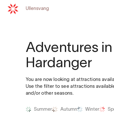
Ullensvang
Back to
hardangerfjord.c
Adventures in
Hardanger
You are now looking at attractions avail
Use the filter to see attractions availab
and/or other seasons.
Summer
Autumn
Winter
Sp