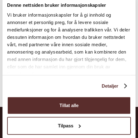
Sightseeing
Denne nettsiden bruker informasjonskapsler
Vi bruker informasjonskapsler for å gi innhold og
annonser et personlig preg, for å levere sosiale
mediefunksjoner og for å analysere trafikken vår. Vi deler
dessuten informasjon om hvordan du bruker nettstedet
vårt, med partnerne våre innen sosiale medier,
annonsering og analysearbeid, som kan kombinere den
med annen informasjon du har gjort tilgjengelig for dem,
eller som de har samlet inn gjennom din bruk av
tjenestene deres.
Detaljer
Tillat alle
Tilpass
Hardanger