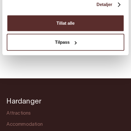
Detaljer
Recreation/Treatment centre |
Sauna | Surprise excursions
Tillat alle
Heit Sørfjorden
Sauna
Tilpass
Hardanger
Attractions
Accommodation