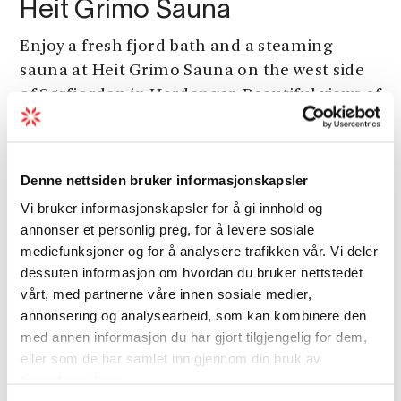
Heit Grimo Sauna
Enjoy a fresh fjord bath and a steaming
sauna at Heit Grimo Sauna on the west side
of Sørfjorden in Hardanger. Beautiful views of
the fjord and mountains.
Denne nettsiden bruker informasjonskapsler
Vi bruker informasjonskapsler for å gi innhold og
annonser et personlig preg, for å levere sosiale
Other attractions
mediefunksjoner og for å analysere trafikken vår. Vi deler
dessuten informasjon om hvordan du bruker nettstedet
vårt, med partnerne våre innen sosiale medier,
annonsering og analysearbeid, som kan kombinere den
med annen informasjon du har gjort tilgjengelig for dem,
eller som de har samlet inn gjennom din bruk av
tjenestene deres.