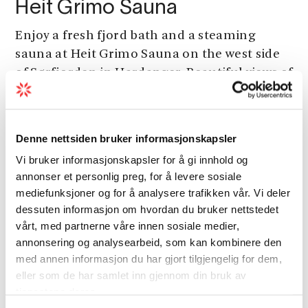
Heit Grimo Sauna
Enjoy a fresh fjord bath and a steaming
sauna at Heit Grimo Sauna on the west side
of Sørfjorden in Hardanger. Beautiful views of
the fjord and mountains.
Denne nettsiden bruker informasjonskapsler
Vi bruker informasjonskapsler for å gi innhold og
annonser et personlig preg, for å levere sosiale
Other attractions
mediefunksjoner og for å analysere trafikken vår. Vi deler
dessuten informasjon om hvordan du bruker nettstedet
vårt, med partnerne våre innen sosiale medier,
annonsering og analysearbeid, som kan kombinere den
med annen informasjon du har gjort tilgjengelig for dem,
eller som de har samlet inn gjennom din bruk av
tjenestene deres.