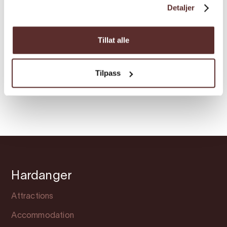
Detaljer
Recreation/Treatment centre |
Sauna | Surprise excursions
Tillat alle
Heit Sørfjorden
Sauna
Tilpass
Hardanger
Attractions
Accommodation