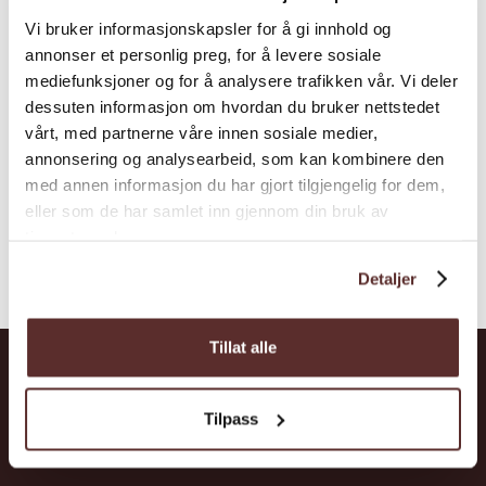
Hardangerfjord, online booking or request.
Vi bruker informasjonskapsler for å gi innhold og
Sea kayak rental on request. Some
annonser et personlig preg, for å levere sosiale
experience required.
mediefunksjoner og for å analysere trafikken vår. Vi deler
dessuten informasjon om hvordan du bruker nettstedet
vårt, med partnerne våre innen sosiale medier,
annonsering og analysearbeid, som kan kombinere den
med annen informasjon du har gjort tilgjengelig for dem,
eller som de har samlet inn gjennom din bruk av
tjenestene deres.
Detaljer
Tillat alle
Hardanger
Tilpass
Attractions