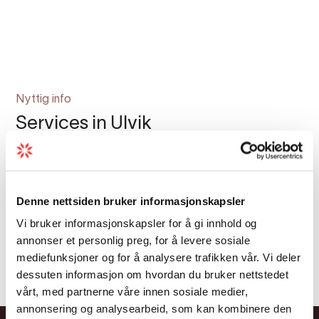
Nyttig info
Services in Ulvik
During your stay in Ulvik, you might just need
something beyond a place to stay and
something to do – perhaps your car broke
Denne nettsiden bruker informasjonskapsler
down, or you’re in need of medical
Vi bruker informasjonskapsler for å gi innhold og
assistance? Check this list for various services
annonser et personlig preg, for å levere sosiale
Ulvik has to offer.
mediefunksjoner og for å analysere trafikken vår. Vi deler
dessuten informasjon om hvordan du bruker nettstedet
vårt, med partnerne våre innen sosiale medier,
annonsering og analysearbeid, som kan kombinere den