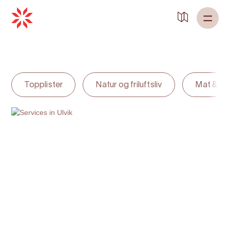
Back to
Home
Topplister
Natur og friluftsliv
Mat & dr