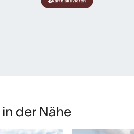
Frühstück und
ervidda 227
-Mail
n in derselben
nem Doppelzimmer
 ist, kontaktieren Sie
für Erwachsene gedacht,
 sind, kontaktieren
en, was wir für Sie tun
s 24. September für
in der Nähe
 von 16 bis 21 Uhr,