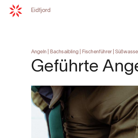
Eidfjord
Zurück zu
hardangerfjord.co
Angeln
|
Bachsaibling
|
Fischenführer
|
Süßwasse
Geführte Ange