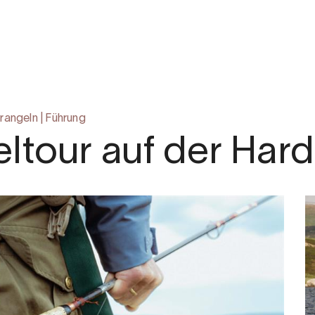
m
rangeln
|
Führung
ltour auf der Har