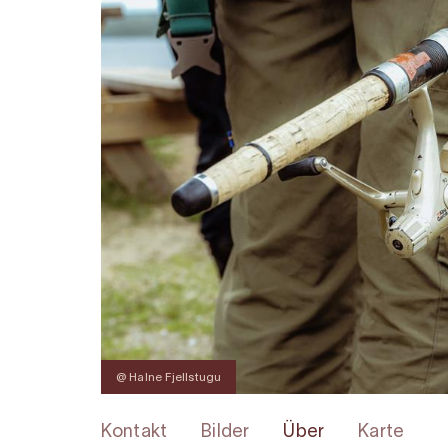
@ Halne Fjellstugu
Kontakt
Bilder
Über
Karte