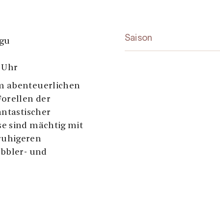
Saison
ugu
 Uhr
m abenteuerlichen
Forellen der
antastischer
se sind mächtig mit
ruhigeren
obbler- und