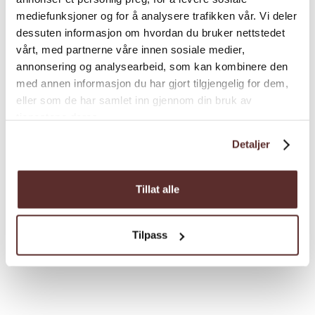
mediefunksjoner og for å analysere trafikken vår. Vi deler
dessuten informasjon om hvordan du bruker nettstedet
vårt, med partnerne våre innen sosiale medier,
annonsering og analysearbeid, som kan kombinere den
Ausstellungen | Galerie
med annen informasjon du har gjort tilgjengelig for dem,
Galerie N. Bergslien
eller som de har samlet inn gjennom din bruk av
tjenestene deres.
In einer Zusammenarbeit mit dem
Vøringfoss Hotel hat die Gemeinde Eidfjord
Detaljer
eine schöne Galerie für die einmalige
Sammlung von Bergslien-Gemälden
Tillat alle
eingerichtet.
Tilpass