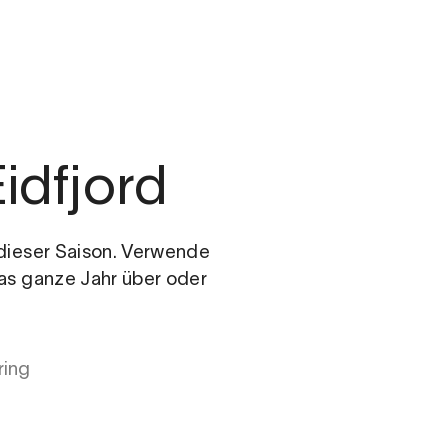
m
Eidfjord
n dieser Saison. Verwende
das ganze Jahr über oder
ring