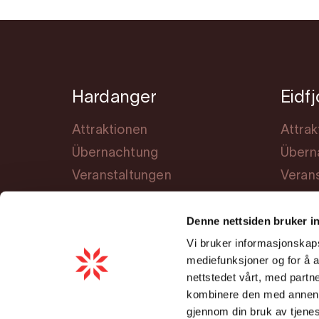
Hardanger
Eidf
Attraktionen
Attrak
Übernachtung
Übern
Veranstaltungen
Veran
Lerne Hardanger kennen
Planu
Denne nettsiden bruker i
Planung
Vi bruker informasjonskapsl
Cookie consent
mediefunksjoner og for å a
nettstedet vårt, med part
kombinere den med annen in
gjennom din bruk av tjene