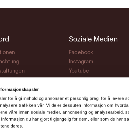
jord
Soziale Medien
tionen
Facebook
achtung
Instagram
staltungen
Youtube
ng
nformasjonskapsler
er for å gi innhold og annonser et personlig preg, for å levere s
nalysere trafikken vår. Vi deler dessuten informasjon om hvorda
nerne våre innen sosiale medier, annonsering og analysearbeid, 
formasjon du har gjort tilgjengelig for dem, eller som de har sa
stene deres.