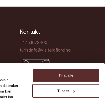
Kontakt
+4753673400
turistinfo@visiteidfjord.no
Tillat alle
osiale
n du bruker
Tilpass
som kan
mlet inn