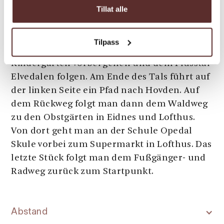
Tillat alle
Nach überqueren der Brücke, geht man nach
rechts und durch das Wohngebiet Legena.
Am Ende des Wohngebietes führt ein Pfad
Tilpass
nach Hovden. Eventuell kann man auch am
Kindergarten vorbei gehen und dem Flusstal
Elvedalen folgen. Am Ende des Tals führt auf
der linken Seite ein Pfad nach Hovden. Auf
dem Rückweg folgt man dann dem Waldweg
zu den Obstgärten in Eidnes und Lofthus.
Von dort geht man an der Schule Opedal
Skule vorbei zum Supermarkt in Lofthus. Das
letzte Stück folgt man dem Fußgänger- und
Radweg zurück zum Startpunkt.
Abstand