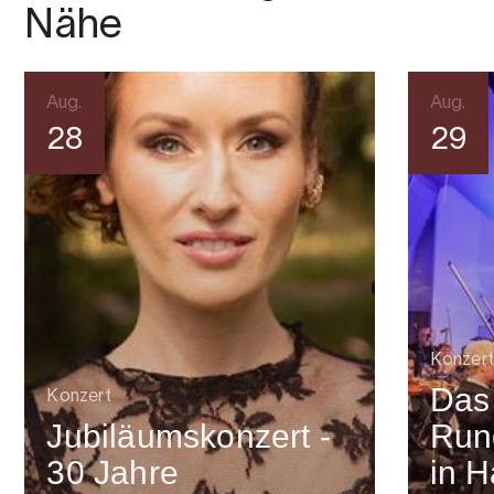
Nähe
Aug.
Aug.
28
29
Konzert
Das
Konzert
Jubiläumskonzert -
Run
30 Jahre
in 