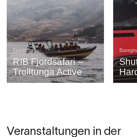
Fjordtour
Bussgr
RIB Fjordsafari –
Shut
Trolltunga Active
Har
Veranstaltungen in der