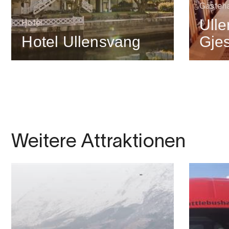
Gästeh
Ull
Hotel
Hotel Ullensvang
Gje
Weitere Attraktionen