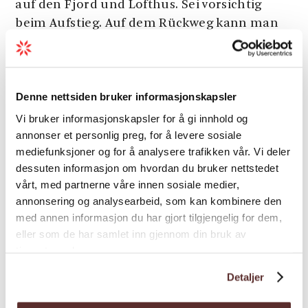
auf den Fjord und Lofthus. Sei vorsichtig
beim Aufstieg. Auf dem Rückweg kann man
auf der südlichen Seite von Hovden /
Skodnasete hinabgehen. Der Waldweg führt
durch einen dichten Wald. Teilweise ist der
Denne nettsiden bruker informasjonskapsler
Weg sehr steil hier. Man kann entweder im
Wohngebiet Legena oder im Flusstal
Vi bruker informasjonskapsler for å gi innhold og
Elvedalen hinabkommen. Von dort aus geht
annonser et personlig preg, for å levere sosiale
mediefunksjoner og for å analysere trafikken vår. Vi deler
man durch Opedal zurück zum Startpunkt.
dessuten informasjon om hvordan du bruker nettstedet
vårt, med partnerne våre innen sosiale medier,
Alternative:
Man kann auch in umgekehrter
annonsering og analysearbeid, som kan kombinere den
Reihenfolge bei Ullensvang Gjesteheim oder
med annen informasjon du har gjort tilgjengelig for dem,
Hardanger Vandrarheim beginnen. Da ist es
eller som de har samlet inn gjennom din bruk av
am einfachsten, wenn man der Straße, die
tjenestene deres.
von der Hauptstraße RV 13 bei der
Detaljer
Ullensvang Kirche abzweigt, nach oben
durch das Wohngebiet bis zur Brücke folgt.