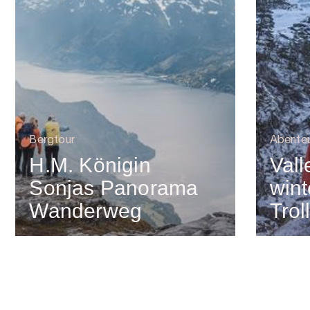
Bergtour
Abente
H.M. Königin
Vall
Sonjas Panorama
wint
Wanderweg
Trol