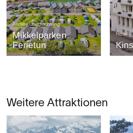
Andere Übernachtung
Mikkelparken
Hotel
Ferietun
Kins
Weitere Attraktionen