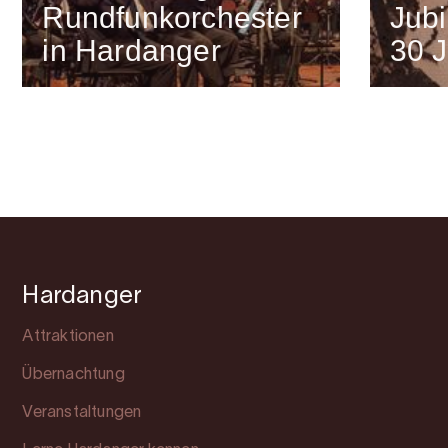
Rundfunkorchester
Jubi
in Hardanger
30 
Hardanger
Attraktionen
Übernachtung
Veranstaltungen