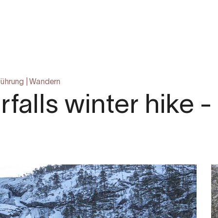
.com
Führung
|
Wandern
rfalls winter hike -