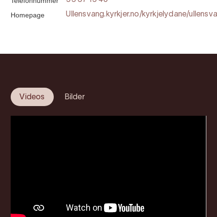
Telefonnummer
53 67 15 40
Homepage
Ullensvang.kyrkjer.no/kyrkjelydane/ullensv
Videos
Bilder