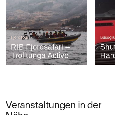
Fjordtour
Bussgr
RIB Fjordsafari –
Shut
Trolltunga Active
Har
Veranstaltungen in der