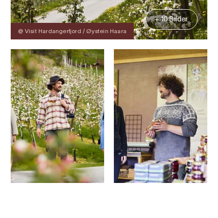
+ 10 Bilder
@ Visit Hardangerfjord / Øystein Haara
Kontakt
Bilder
Über
Karte