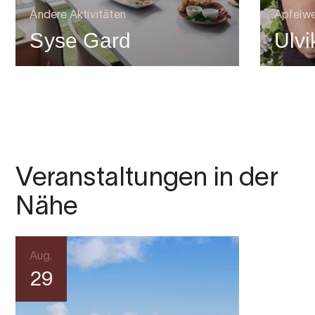
Andere Aktivitäten
Apfelwe
Syse Gard
Ulvi
Veranstaltungen in der
Nähe
Aug.
29