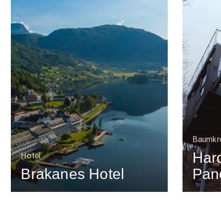
Baumkr
Har
Hotel
Brakanes Hotel
Pan