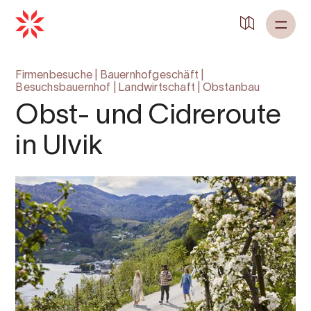
Zurück zu
Startseite
Firmenbesuche
|
Bauernhofgeschäft
|
Besuchsbauernhof
|
Landwirtschaft
|
Obstanbau
Obst- und Cidreroute
in Ulvik