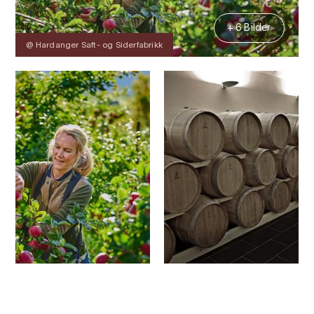
+ 6 Bilder
@ Hardanger Saft- og Siderfabrikk
Kontakt
Bilder
Über
Karte