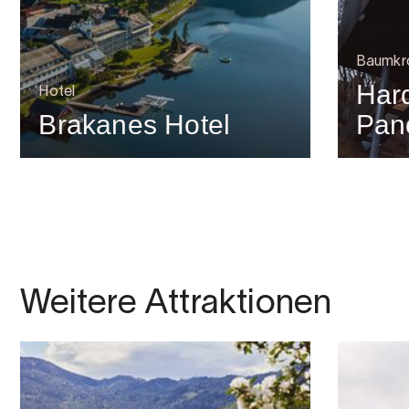
Baumkr
Har
Hotel
Brakanes Hotel
Pan
Weitere Attraktionen