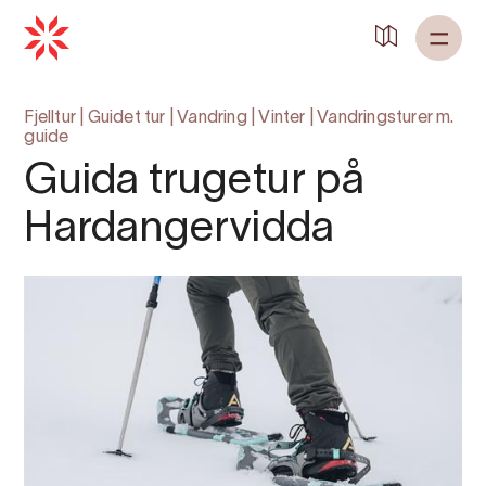
Tilbake til
Heim
Fjelltur
|
Guidet tur
|
Vandring
|
Vinter
|
Vandringsturer m.
guide
Guida trugetur på
Hardangervidda