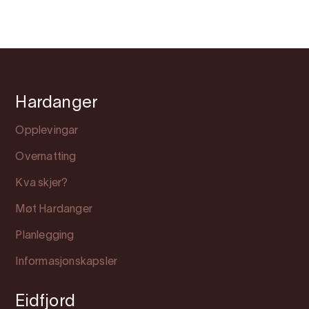
Hardanger
Opplevingar
Overnatting
Kva skjer?
Møt Hardanger
Planlegging
Informasjonskapsler
Eidfjord