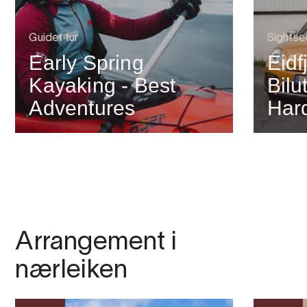
Guidet tur
Sightse
Early Spring
Eidf
Kayaking - Best
Bilu
Adventures
Har
Arrangement i
nærleiken