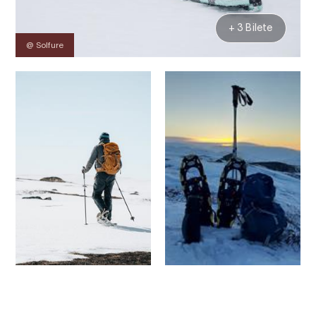
+ 3 Bilete
@ Solfure
Kontakt
Bilete
Om
Kart