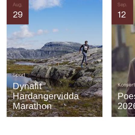
Aug.
Sep.
29
12
Sport
Dynafit
Konsert
Hardangervidda
Poes
Marathon
202