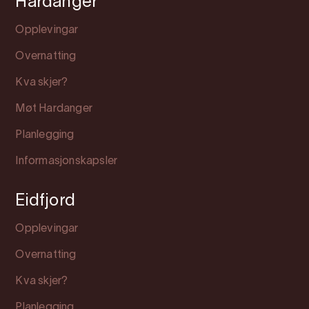
Hardanger
Opplevingar
Overnatting
Kva skjer?
Møt Hardanger
Planlegging
Informasjonskapsler
Eidfjord
Opplevingar
Overnatting
Kva skjer?
Planlegging