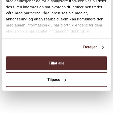
mediefunksjoner og for å analysere trafikken vår. Vi deler
dessuten informasjon om hvordan du bruker nettstedet
vårt, med partnerne våre innen sosiale medier,
annonsering og analysearbeid, som kan kombinere den
med annen informasjon du har gjort tilgjengelig for dem,
eller som de har samlet inn gjennom din bruk av
tjenestene deres.
Detaljer
Nyttig info
For grupper og turoperatørar
Tillat alle
Tilpass