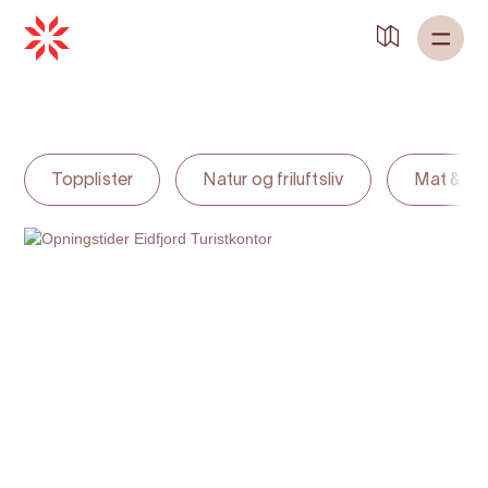
Tilbake til
Heim
Topplister
Natur og friluftsliv
Mat & dr