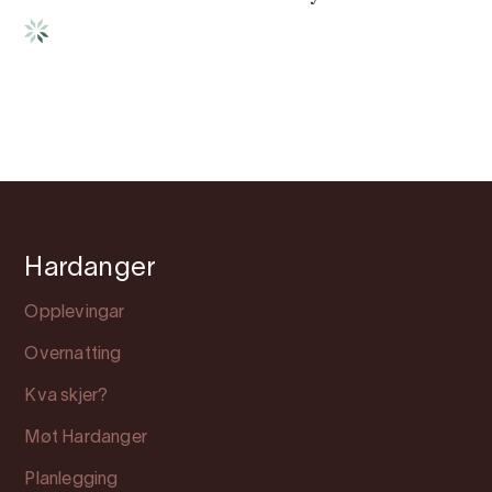
Hardanger
Opplevingar
Overnatting
Kva skjer?
Møt Hardanger
Planlegging