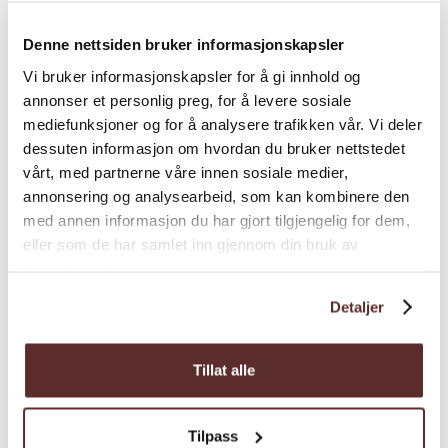
Denne nettsiden bruker informasjonskapsler
Vi bruker informasjonskapsler for å gi innhold og
annonser et personlig preg, for å levere sosiale
mediefunksjoner og for å analysere trafikken vår. Vi deler
dessuten informasjon om hvordan du bruker nettstedet
Båtturer | Båtturer | Fjelltur
vårt, med partnerne våre innen sosiale medier,
Halne - Skaupa - Rauhelleren
annonsering og analysearbeid, som kan kombinere den
med annen informasjon du har gjort tilgjengelig for dem,
- Stigstuv - Halne
eller som de har samlet inn gjennom din bruk av
tjenestene deres.
Kombinert båttur og fottur med
Halnekongen frå Halne til Skaupa, vidare til
Detaljer
fots mot Rauhelleren Turisthytte og neste
dag til Stigstuv Turisthytte.
Tillat alle
Tilpass