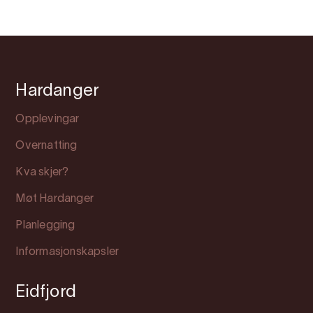
Hardanger
Opplevingar
Overnatting
Kva skjer?
Møt Hardanger
Planlegging
Informasjonskapsler
Eidfjord