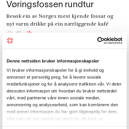
Vøringsfossen rundtur
Besøk ein av Norges mest kjende fossar og
nyt varm drikke på ein nærliggende kafé
Denne nettsiden bruker informasjonskapsler
Andre opplevingar
Vi bruker informasjonskapsler for å gi innhold og
annonser et personlig preg, for å levere sosiale
mediefunksjoner og for å analysere trafikken vår. Vi deler
dessuten informasjon om hvordan du bruker nettstedet
vårt, med partnerne våre innen sosiale medier,
annonsering og analysearbeid, som kan kombinere den
med annen informasjon du har gjort tilgjengelig for dem,
eller som de har samlet inn gjennom din bruk av
tjenestene deres.