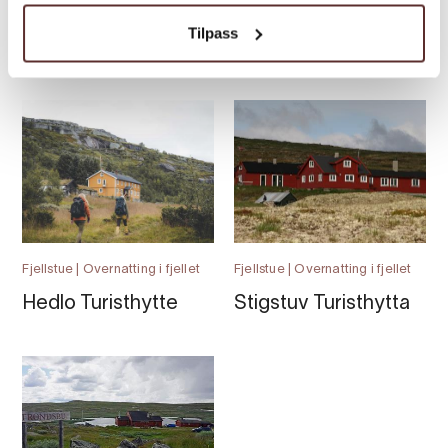
Besso Turisthytte
Sandhaug
Tilpass
Turisthytte
Fjellstue | Overnatting i fjellet
Fjellstue | Overnatting i fjellet
Hedlo Turisthytte
Stigstuv Turisthytta