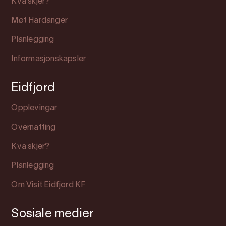
Kva skjer?
Møt Hardanger
Planlegging
Informasjonskapsler
Eidfjord
Opplevingar
Overnatting
Kva skjer?
Planlegging
Om Visit Eidfjord KF
Sosiale medier