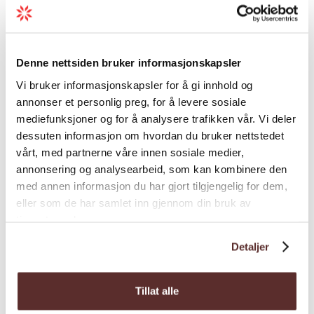
Denne nettsiden bruker informasjonskapsler
Vi bruker informasjonskapsler for å gi innhold og
annonser et personlig preg, for å levere sosiale
mediefunksjoner og for å analysere trafikken vår. Vi deler
Fjellstue | Overnatting i fjellet
Fjellstue | Overnatting i fjellet
dessuten informasjon om hvordan du bruker nettstedet
Vivelid Fjellstova
Dyranut Turisthytta
vårt, med partnerne våre innen sosiale medier,
annonsering og analysearbeid, som kan kombinere den
med annen informasjon du har gjort tilgjengelig for dem,
eller som de har samlet inn gjennom din bruk av
tjenestene deres.
Detaljer
Tillat alle
Fjellstue | Overnatting i fjellet
Fjellstue | Overnatting i fjellet |
Turistforeningshytte DNT