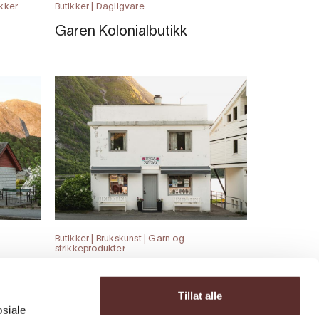
ikker
Butikker | Dagligvare
Garen Kolonialbutikk
Butikker | Brukskunst | Garn og
strikkeprodukter
 og
Rosestova - gåve og
souvenirbutikk
Tillat alle
osiale