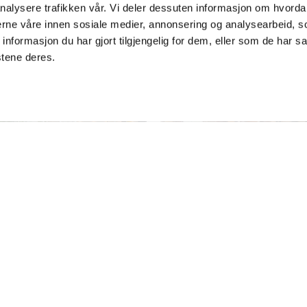
nalysere trafikken vår. Vi deler dessuten informasjon om hvorda
nerne våre innen sosiale medier, annonsering og analysearbeid, 
formasjon du har gjort tilgjengelig for dem, eller som de har sa
stene deres.
| Dagligvare
Café | Pizza | Restaurant
rix Eidfjord
Ilden Kafé & Restaurant