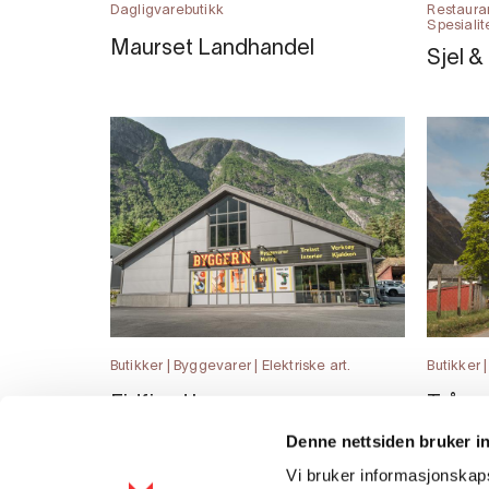
Dagligvarebutikk
Restauran
Spesialit
Maurset Landhandel
Sjel &
Butikker | Byggevarer | Elektriske art.
Butikker 
Eidfjord byggevarer -
Tråag
Bygger'n
Denne nettsiden bruker i
Vi bruker informasjonskapsl