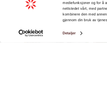
mediefunksjoner og for å a
nettstedet vårt, med part
kombinere den med annen in
gjennom din bruk av tjene
Detaljer
Café | Iskrembar | Restaurant
Butikker 
Dolce Vidda Iskremeri
Coop P