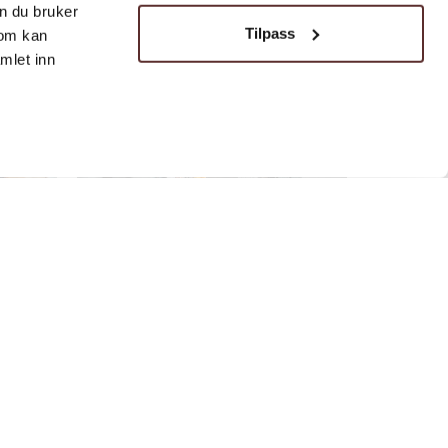
n du bruker
Tilpass
som kan
mlet inn
Restaurant | Thai | Take Away
Anchalee's Thai Mat