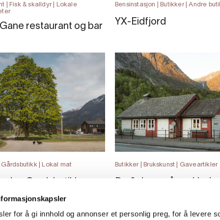
t | Fisk & skalldyr | Lokale
Bensinstasjon | Butikker | Andre but
eter
YX-Eidfjord
 Gane restaurant og bar
| Gårdsbutikk | Lokal mat
Butikker | Brukskunst | Gaveartikler
arden Gardsbutikk
Du & Jeg - gåver, klede
meir
nformasjonskapsler
er for å gi innhold og annonser et personlig preg, for å levere s