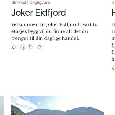
Butikker | Dagligvare
K
Joker Eidfjord
Velkommen til Joker Eidfjord! I vårt to
H
etasjes bygg vil du finne alt det du
t
trenger til din daglige handel.
m
f
f
h