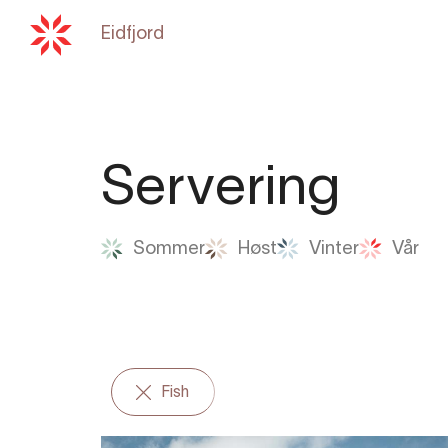
Eidfjord
Tilbake til
hardangerfjord.co
Servering
Sommer
Høst
Vinter
Vår
Fish