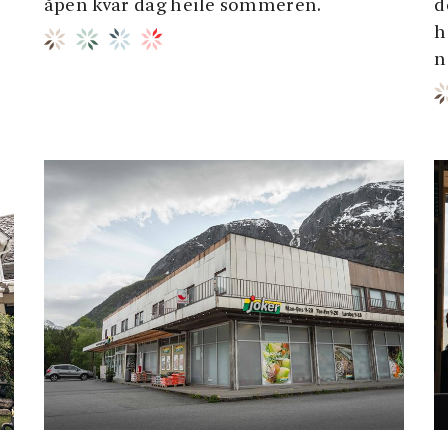
åpen kvar dag heile sommeren.
d
h
n