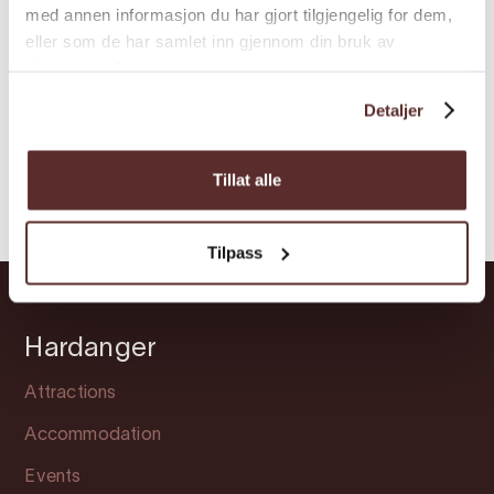
med annen informasjon du har gjort tilgjengelig for dem,
eller som de har samlet inn gjennom din bruk av
Bicycle | Bicycle trip
tjenestene deres.
Bike rentals in
Eidfjord
Detaljer
Tillat alle
Tilpass
Hardanger
Attractions
Accommodation
Events