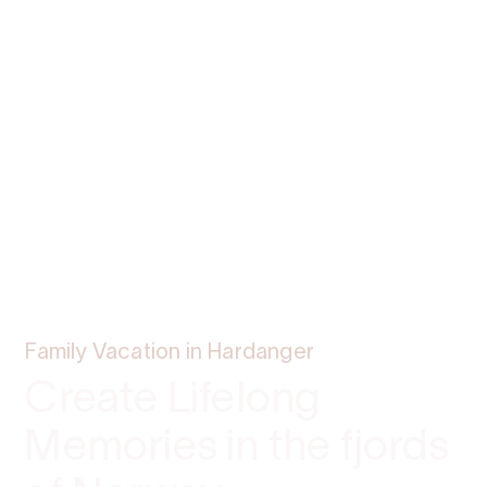
Family Vacation in Hardanger
Create Lifelong
Memories in the fjords