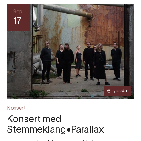
Sep.
17
Tyssedal
Konsert
Konsert med
Stemmeklang•Parallax