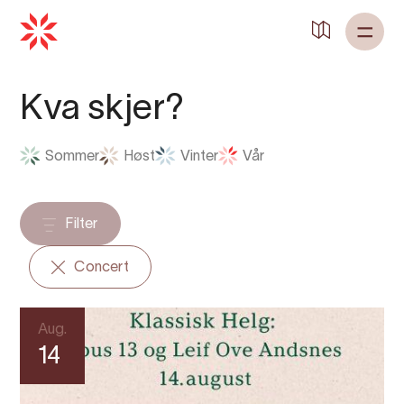
Tilbake til
Heim
Kva skjer?
Sommer
Høst
Vinter
Vår
Filter
Concert
Aug.
14