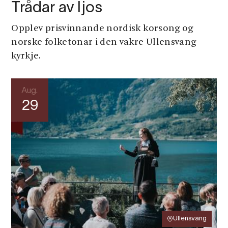
Trådar av ljos
Opplev prisvinnande nordisk korsong og
norske folketonar i den vakre Ullensvang
kyrkje.
Aug.
29
Ullensvang