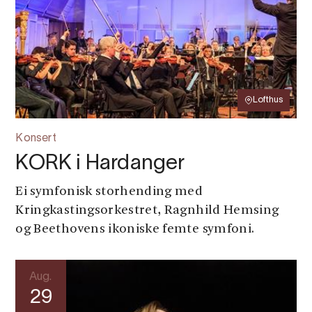
Lofthus
Konsert
KORK i Hardanger
Ei symfonisk storhending med
Kringkastingsorkestret, Ragnhild Hemsing
og Beethovens ikoniske femte symfoni.
Aug.
29