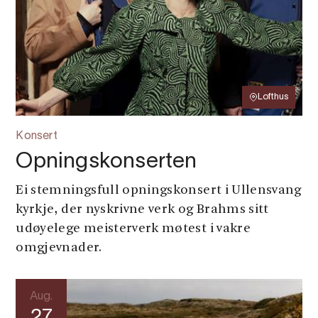
Lofthus
Konsert
Opningskonserten
Ei stemningsfull opningskonsert i Ullensvang
kyrkje, der nyskrivne verk og Brahms sitt
udøyelege meisterverk møtest i vakre
omgjevnader.
Aug.
27