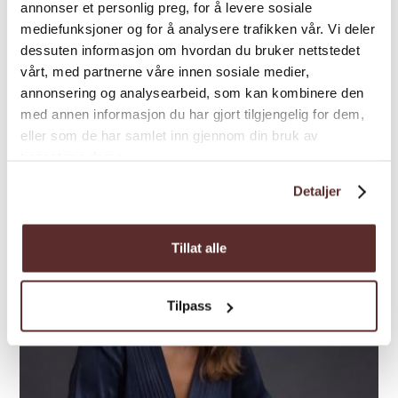
annonser et personlig preg, for å levere sosiale
Konsert
mediefunksjoner og for å analysere trafikken vår. Vi deler
Discokveld på Krossvoll
dessuten informasjon om hvordan du bruker nettstedet
vårt, med partnerne våre innen sosiale medier,
Opplev discoens gullalder med Ingunn
annonsering og analysearbeid, som kan kombinere den
Dalland og musikarar frå KORK – ein kveld
med annen informasjon du har gjort tilgjengelig for dem,
eller som de har samlet inn gjennom din bruk av
fylt med ikoniske hits og levande speleglede.
tjenestene deres.
Detaljer
Aug.
28–29
Tillat alle
Tilpass