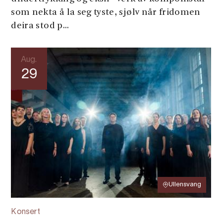
som nekta å la seg tyste, sjølv når fridomen
deira stod p...
Aug.
29
Ullensvang
Konsert