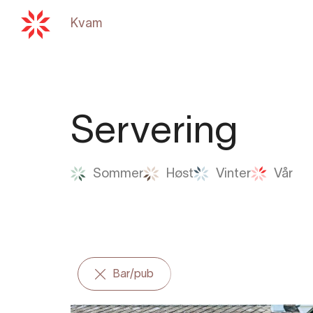
Kvam
Tilbake til
hardangerfjord.com
Servering
Sommer
Høst
Vinter
Vår
Bar/pub