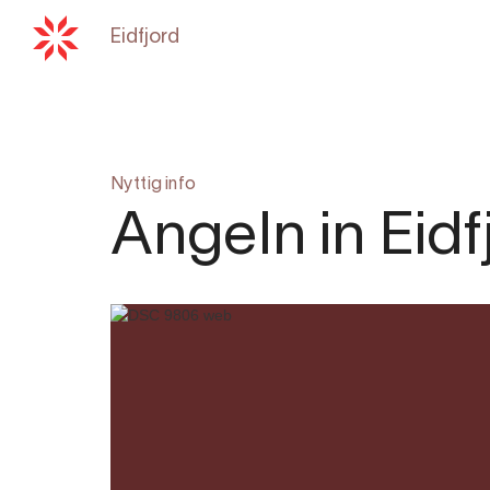
Eidfjord
Zurück zu
hardangerfjord.co
Nyttig info
Angeln in Eidf