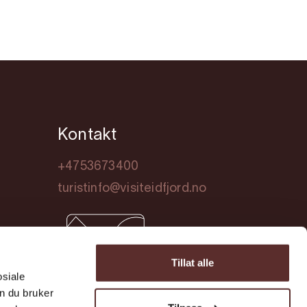
Kontakt
+4753673400
turistinfo@visiteidfjord.no
Tillat alle
osiale
n du bruker