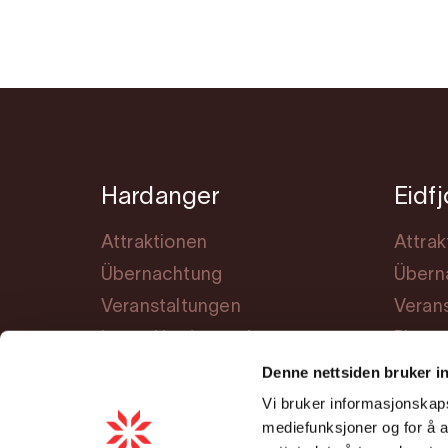
Hardanger
Eidf
Attraktionen
Attrak
Übernachtung
Übern
Veranstaltungen
Veran
Lerne Hardanger kennen
Planu
Planung
Denne nettsiden bruker i
Vi bruker informasjonskapsl
Cookie consent
mediefunksjoner og for å a