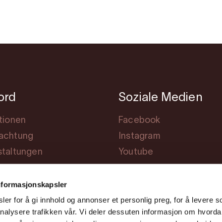
jord
Soziale Medien
tionen
Facebook
achtung
Instagram
staltungen
Youtube
ng
nformasjonskapsler
er for å gi innhold og annonser et personlig preg, for å levere s
nalysere trafikken vår. Vi deler dessuten informasjon om hvorda