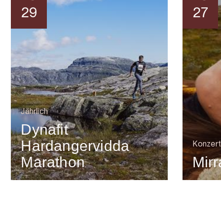
29
27
Jährlich
Dynafit
Hardangervidda
Konzert
Marathon
Mirr