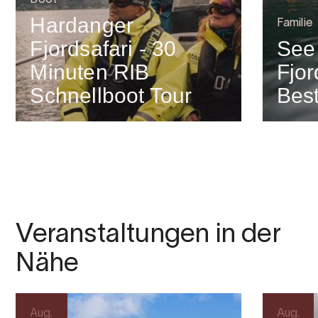
Boot
Hardanger
Familie
Fjordsafari - 30
See
Minuten RIB
Fjor
Schnellboot Tour
Bes
Veranstaltungen in der
Nähe
Aug.
Aug.