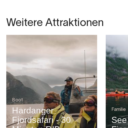
Weitere Attraktionen
Boot
Hardanger
Familie
Fjordsafari - 30
See