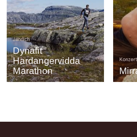
Jährlich
Dynafit
Hardangervidda
Konzert
Marathon
Mirr