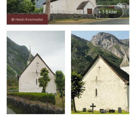
+ 3 Bilder
@ Heidi Kvamsdal
Kontakt
Bilder
Über
Karte