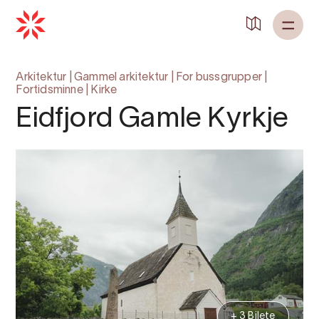
Tilbake til
Heim
Arkitektur
|
Gammel arkitektur
|
For bussgrupper
|
Fortidsminne
|
Kirke
Eidfjord Gamle Kyrkje
+ 3 Bilete