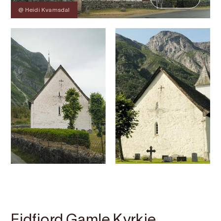
@ Heidi Kvamsdal
Kontakt
Bilete
Om
Kart
Eidfjord Gamle Kyrkje,