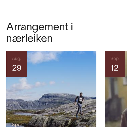
Arrangement i
nærleiken
Aug.
Sep.
29
12
Sport