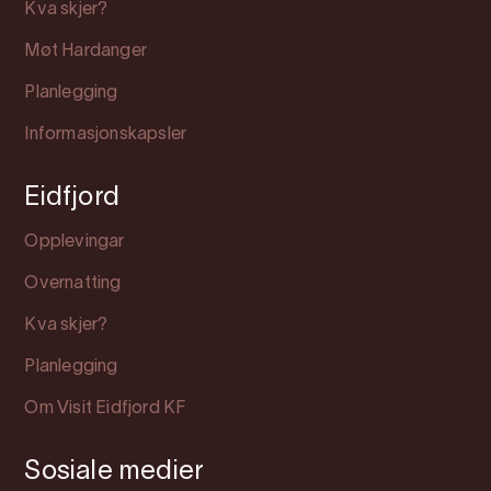
Kva skjer?
Møt Hardanger
Planlegging
Informasjonskapsler
Eidfjord
Opplevingar
Overnatting
Kva skjer?
Planlegging
Om Visit Eidfjord KF
Sosiale medier