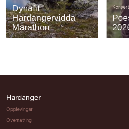
Dynafit
Konsert
Hardangervidda
Poes
Marathon
202
Hardanger
Opplevingar
Overnatting