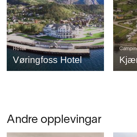
Hotell
Campin
Vøringfoss Hotel
Kjæ
Andre opplevingar