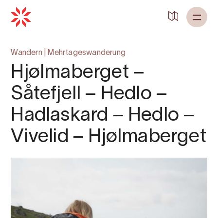
Zurück zu
Startseite
Wandern
|
Mehrtageswanderung
Hjølmaberget –
Såtefjell – Hedlo –
Hadlaskard – Hedlo –
Vivelid – Hjølmaberget