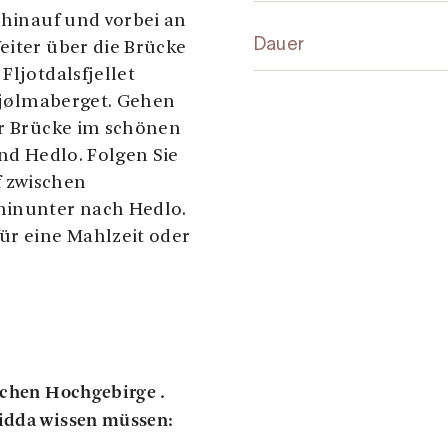
 hinauf und vorbei an
Dauer
eiter über die Brücke
Fljotdalsfjellet
 Hjølmaberget. Gehen
er Brücke im schönen
und Hedlo. Folgen Sie
 zwischen
inunter nach Hedlo.
ür eine Mahlzeit oder
schen Hochgebirge .
idda wissen müssen: