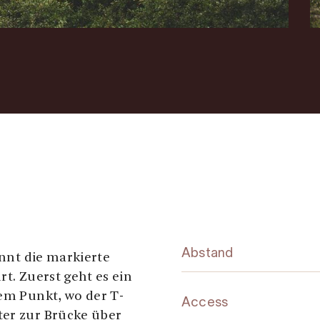
Abstand
innt die markierte
rt. Zuerst geht es ein
dem Punkt, wo der T-
Access
ter zur Brücke über