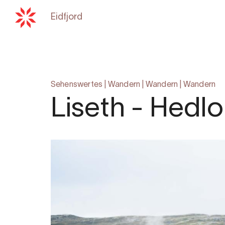
Eidfjord
Zurück zu
hardangerfjord.co
Sehenswertes
|
Wandern
|
Wandern
|
Wandern
Liseth - Hedlo