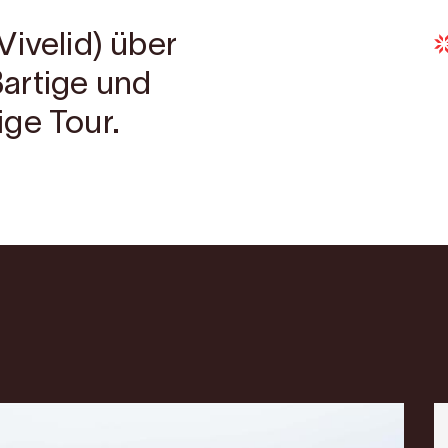
Vivelid) über
oßartige und
ge Tour.