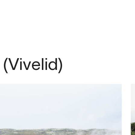
m
 (Vivelid)