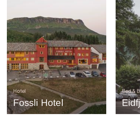
Hotel
Bed & B
Fossli Hotel
Eidf