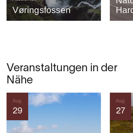
Natu
Vøringsfossen
Har
Veranstaltungen in der
Nähe
Aug.
Aug.
29
27