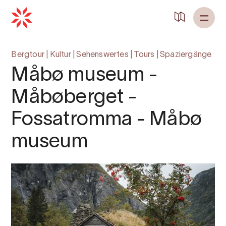
Zurück zu
Startseite
Bergtour
|
Kultur
|
Sehenswertes
|
Tours
|
Spaziergänge
Måbø museum -
Måbøberget -
Fossatromma - Måbø
museum