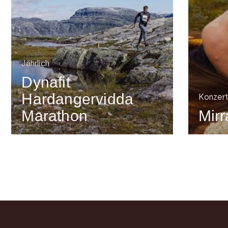
Jährlich
Dynafit
Hardangervidda
Konzert
Marathon
Mirr