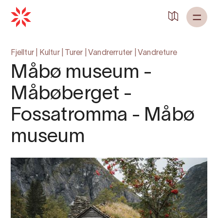
Tilbake til
Heim
Fjelltur
|
Kultur
|
Turer
|
Vandrerruter
|
Vandreture
Måbø museum -
Måbøberget -
Fossatromma - Måbø
museum