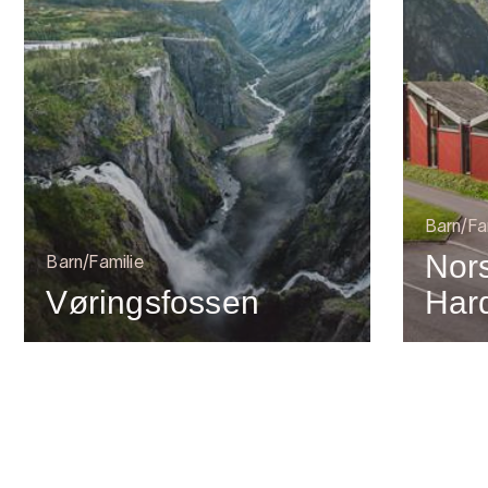
Barn/Fa
Nors
Barn/Familie
Vøringsfossen
Har