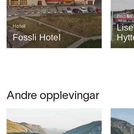
Bed & B
Lise
Hotell
Fossli Hotel
Hytt
Andre opplevingar