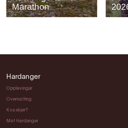
Marathon
202
Hardanger
Opplevingar
Overnatting
Kva skjer?
Møt Hardanger