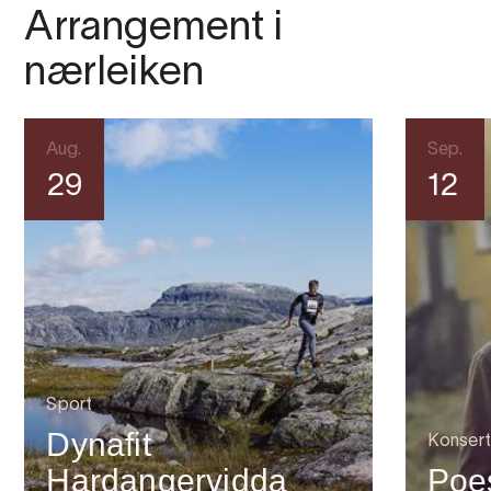
Arrangement i
nærleiken
Aug.
Sep.
29
12
Sport
Dynafit
Konsert
Hardangervidda
Poes