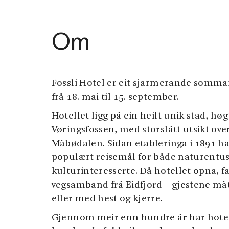
Om
Fossli Hotel er eit sjarmerande somma
frå 18. mai til 15. september.
Hotellet ligg på ein heilt unik stad, hø
Vøringsfossen, med storslått utsikt ov
Måbødalen. Sidan etableringa i 1891 har
populært reisemål for både naturentus
kulturinteresserte. Då hotellet opna, f
vegsamband frå Eidfjord – gjestene mått
eller med hest og kjerre.
Gjennom meir enn hundre år har hotel