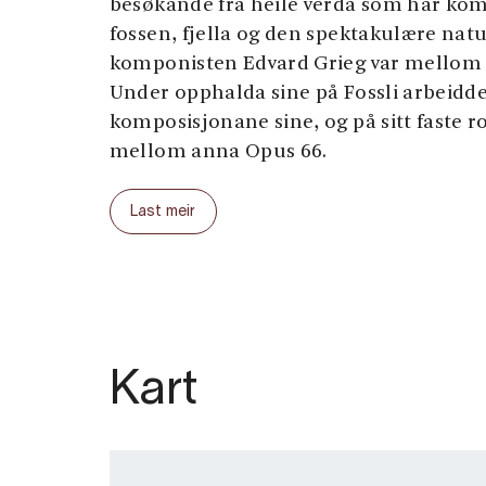
besøkande frå heile verda som har kom
fossen, fjella og den spektakulære nat
komponisten Edvard Grieg var mellom d
Under opphalda sine på Fossli arbeidde
komposisjonane sine, og på sitt faste
mellom anna Opus 66.
Hotellet har 21 rom, alle med eige bad, 
Last meir
og autentisk overnatting i historiske o
hotellet finn du også restaurant med al
gjestene kan nyte gode måltid og utsik
naturen rundt.
I dag kombinerer Fossli Hotel historisk
nokre av dei mest kjende naturattraksj
Kart
eit perfekt utgangspunkt for å utforske
Hardangervidda og resten av Hardange