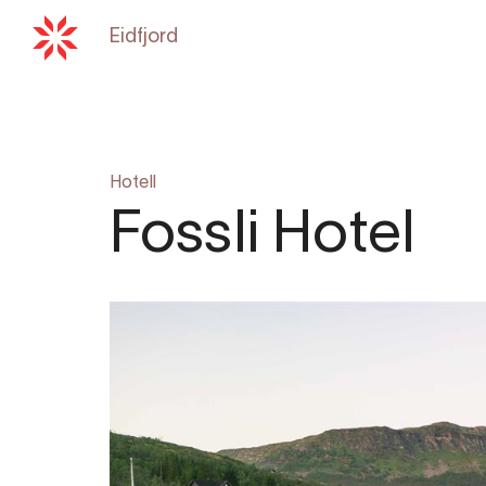
Eidfjord
Tilbake til
hardangerfjord.co
Hotell
Fossli Hotel