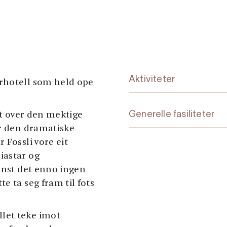
Aktiviteter
rhotell som held ope
gt over den mektige
Generelle fasiliteter
er den dramatiske
 Fossli vore eit
iastar og
anst det enno ingen
e ta seg fram til fots
let teke imot