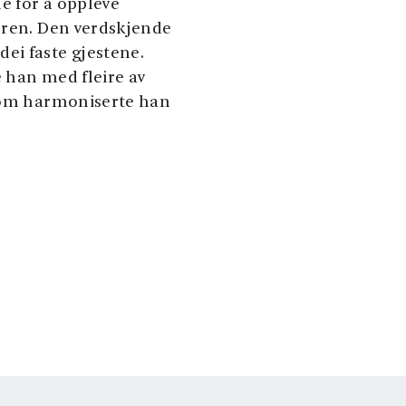
e for å oppleve
uren. Den verdskjende
ei faste gjestene.
 han med fleire av
 rom harmoniserte han
og tilbyr ei hyggeleg
mgjevnader. På
le rettigheiter, der
ta mot den storslåtte
 sjarm med nærleik til
onane i Noreg, og er
 Vøringsfossen,
r.