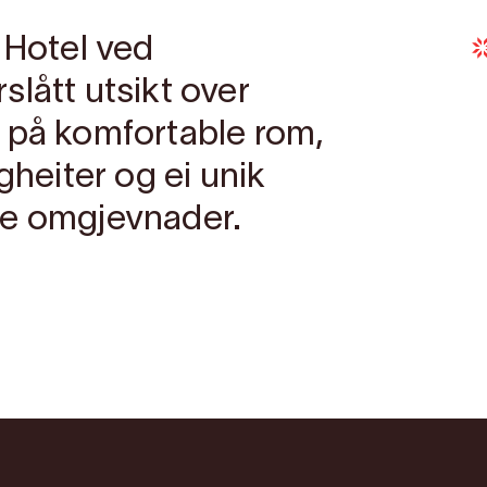
 Hotel ved
lått utsikt over
 på komfortable rom,
gheiter og ei unik
re omgjevnader.