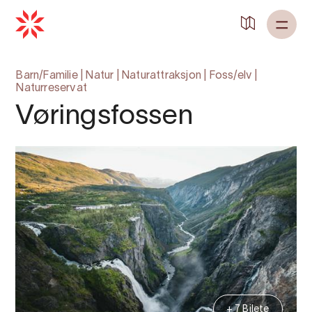
Tilbake til
Heim
Barn/Familie
|
Natur
|
Naturattraksjon
|
Foss/elv
|
Naturreservat
Vøringsfossen
+ 7 Bilete