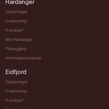
Hardanger
Opplevingar
Overnatting
Kva skjer?
Møt Hardanger
Planlegging
Informasjonskapsler
Eidfjord
Opplevingar
Overnatting
Kva skjer?