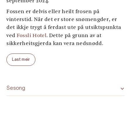
september 2024.
Fossen er delvis eller heilt frosen på
vinterstid. Når det er store snømengder, er
det ikkje trygt å ferdast ute på utsiktspunkta
Fossli Hotel
ved
. Dette på grunn av at
sikkerheitsgjerda kan vera nedsnødd.
Sesong:
Last meir
​​​​Ver oppmerksam på at Vøringsfossen er oppe
i fjellet, 700 moh. På våren og hausten må du
passe på å ha på varme og vanntette sko og
klede, då det kan vere snø og tøffe verforhold
Sesong
ved fossen. Parkering og toalettanlegg ved
Fossli og på Fossatromma er tilgjengeleg
01.04.–31.10. med forbehold om
små/normale snømengder, kan
opnast seinare og / eller stenge tidlegare på