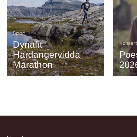
Sport
Dynafit
Konsert
Hardangervidda
Poes
Marathon
202