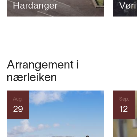
Hardanger
Vør
Arrangement i
nærleiken
Aug.
Sep.
29
12