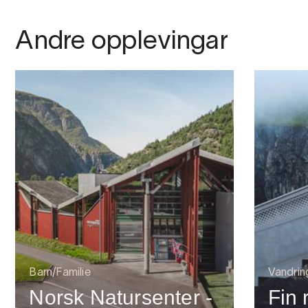
Andre opplevingar
Barn/Familie
Vandrin
Norsk Natursenter -
Fin 