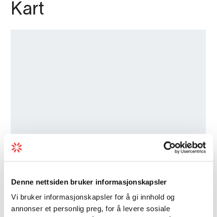
grunn av snø, is og værforhold. Ved ferdsel på
Kart
utsiktspunkta, må det til einkvar tid takast
hensyn til vêr og føreforhold. Utsiktspunkta,
trappebrua og deler av stisystemet er stengt
om vinteren.
Er du i Eidfjord utan bil? Leig ein bil hjå
Eidfjord
Autorent
Denne nettsiden bruker informasjonskapsler
Vi bruker informasjonskapsler for å gi innhold og
annonser et personlig preg, for å levere sosiale