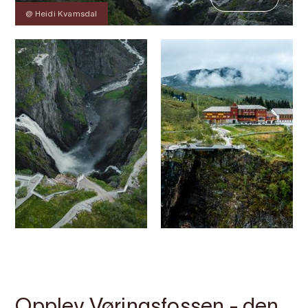
@ Heidi Kvamsdal
Kontakt
Bilete
Om
Kart
Opplev Vøringsfossen - den