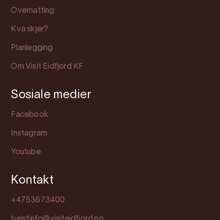
Overnatting
Kva skjer?
Planlegging
Om Visit Eidfjord KF
Sosiale medier
Facebook
Instagram
Youtube
Kontakt
+4753673400
turistinfo@visiteidfjord.no