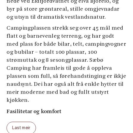
nede ved Eidfjordvatnet og elva Bjoreio, og
byr på store grøntareal, stille omgjevnadar
og utsyn til dramatisk vestlandsnatur.
Campingplassen strekk seg over 45 mål med
flatt og barnevenleg terreng, og har godt
med plass for både bilar, telt, campingvogner
og bubilar – totalt 100 plassar, 100
strømuttak og 8 sesongplassar. Sæbø
Camping har framleis til gode å oppleva
plassen som full, så førehandstinging er ikkje
naudsynt. Dei har også alt frå enkle hytter til
meir moderne med bad og fullt utstyrt
kjøkken.
Fasilitetar og komfort
Her finn du alt du treng for eit behageleg
Last meir
opphald: