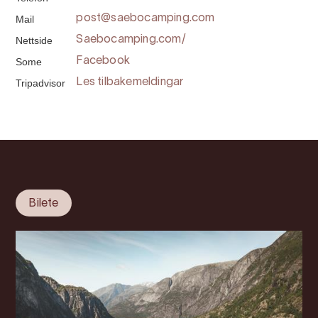
Mail
post@saebocamping.com
Nettside
Saebocamping.com/
Some
Facebook
Tripadvisor
Les tilbakemeldingar
Bilete