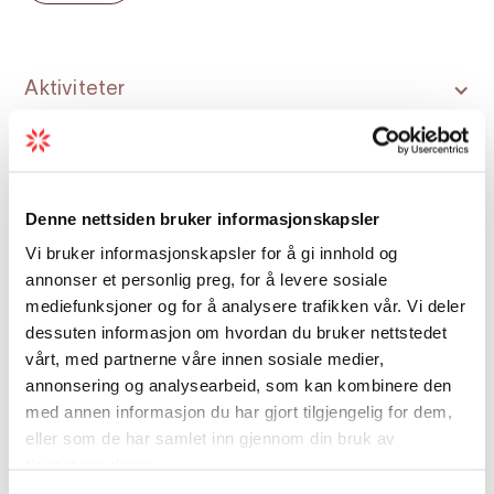
Resepsjon og kiosk med ferske rundstykker kvar
morgon ved bestilling kvelden før
Toalett og varme dusjar
Aktiviteter
Kombinert familierom og HC-toalett med dusj
Vaskerom med vaskemaskin og tørketrommel
Båter
Oppvaskrom og campingkjøkken
Denne nettsiden bruker informasjonskapsler
Tømmerom for campingtoalett og avfallsvatn
Camping og hytte
Vi bruker informasjonskapsler for å gi innhold og
Lekeplass for dei minste
annonser et personlig preg, for å levere sosiale
mediefunksjoner og for å analysere trafikken vår. Vi deler
Aktivitetar og opplevingar rett utanfor
Forretningstilbud
dessuten informasjon om hvordan du bruker nettstedet
teltduken
vårt, med partnerne våre innen sosiale medier,
annonsering og analysearbeid, som kan kombinere den
Sæbø Camping er eit ideelt utgangspunkt for
Generelle fasiliteter
med annen informasjon du har gjort tilgjengelig for dem,
fjellturar på Hardangervidda, Måbødalen og
eller som de har samlet inn gjennom din bruk av
Hjølmodalen. Her finst eit rikt utval av merka
tjenestene deres.
Kjøkken og hushold
stiar, og resepsjonen sel både turkart og gjev