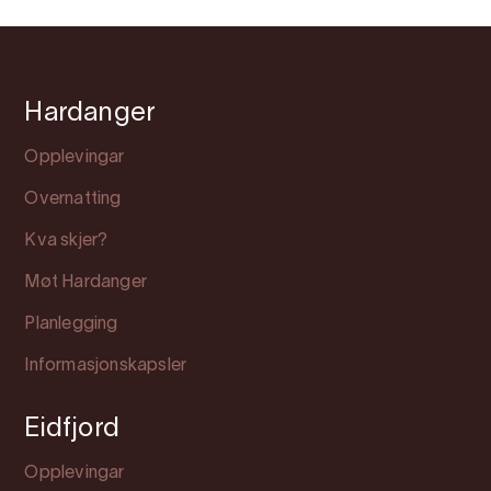
Hardanger
Opplevingar
Overnatting
Kva skjer?
Møt Hardanger
Planlegging
Informasjonskapsler
Eidfjord
Opplevingar