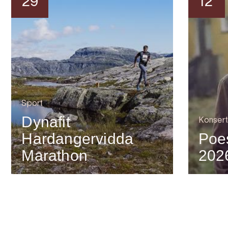
29
12
Sport
Dynafit
Konsert
Hardangervidda
Poes
Marathon
202