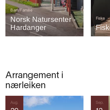
Barn/Familie
Norsk Natursenter -
Fiske
Hardanger
Fisk
Arrangement i
nærleiken
Aug.
Sep.