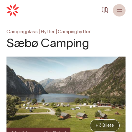
Tilbake til
Heim
Campingplass
|
Hytter
|
Campinghytter
Sæbø Camping
+ 3 Bilete