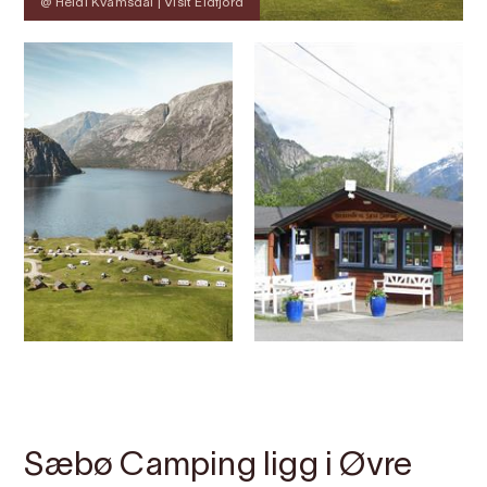
@ Heidi Kvamsdal | Visit Eidfjord
Kontakt
Bilete
Om
Kart
Sæbø Camping ligg i Øvre