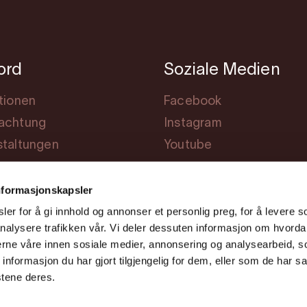
jord
Soziale Medien
tionen
Facebook
achtung
Instagram
staltungen
Youtube
ng
nformasjonskapsler
er for å gi innhold og annonser et personlig preg, for å levere s
nalysere trafikken vår. Vi deler dessuten informasjon om hvorda
nerne våre innen sosiale medier, annonsering og analysearbeid, 
formasjon du har gjort tilgjengelig for dem, eller som de har sa
stene deres.