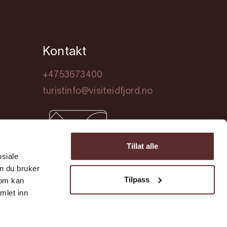
Kontakt
+4753673400
turistinfo@visiteidfjord.no
Tillat alle
osiale
n du bruker
Tilpass
som kan
mlet inn