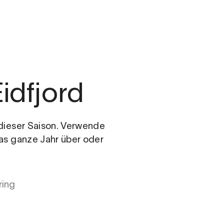
m
Eidfjord
n dieser Saison. Verwende
das ganze Jahr über oder
ring