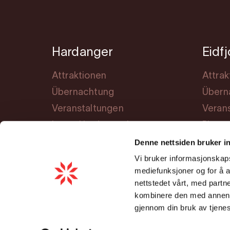
Hardanger
Eidf
Attraktionen
Attrak
Übernachtung
Übern
Veranstaltungen
Veran
Lerne Hardanger kennen
Planu
Denne nettsiden bruker i
Planung
Vi bruker informasjonskapsl
Cookie consent
mediefunksjoner og for å a
nettstedet vårt, med part
kombinere den med annen in
gjennom din bruk av tjene