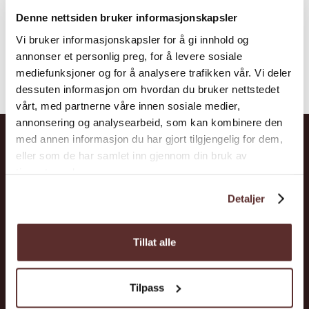
Denne nettsiden bruker informasjonskapsler
Vi bruker informasjonskapsler for å gi innhold og
annonser et personlig preg, for å levere sosiale
mediefunksjoner og for å analysere trafikken vår. Vi deler
dessuten informasjon om hvordan du bruker nettstedet
vårt, med partnerne våre innen sosiale medier,
annonsering og analysearbeid, som kan kombinere den
med annen informasjon du har gjort tilgjengelig for dem,
eller som de har samlet inn gjennom din bruk av
Hardanger
tjenestene deres.
Attraktionen
Detaljer
Übernachtung
Tillat alle
Veranstaltungen
Lerne Hardanger kennen
Tilpass
Planung