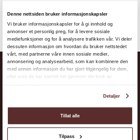
Denne nettsiden bruker informasjonskapsler
Vi bruker informasjonskapsler for å gi innhold og
annonser et personlig preg, for å levere sosiale
mediefunksjoner og for å analysere trafikken vår. Vi deler
dessuten informasjon om hvordan du bruker nettstedet
vårt, med partnerne våre innen sosiale medier,
annonsering og analysearbeid, som kan kombinere den
med annen informasjon du har gjort tilgjengelig for dem,
Hardanger
eller som de har samlet inn gjennom din bruk av
tjenestene deres.
Opplevingar
Detaljer
Overnatting
Kva skjer?
Tillat alle
Møt Hardanger
Tilpass
Planlegging