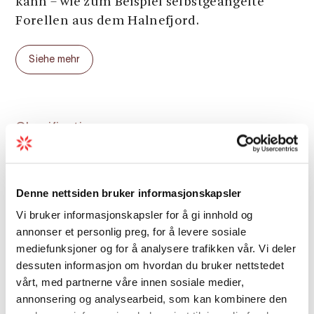
kann – wie zum Beispiel selbstgeangelte
Forellen aus dem Halnefjord.
Als Gast können Sie bis vor unsere Haustür
Siehe mehr
fahren und gleichzeitig einen fantastischen
Ausgangspunkt für Bergwanderungen und
andere Aktivitäten auf der Hardangervidda
Hochebene haben.
Classification
Die Halne Fjellstugu wurde 1933 eröffnet
und ist heute ein moderner Betrieb mit
Saison
Gästezimmern, Restaurant und einem
Denne nettsiden bruker informasjonskapsler
eigenen Wasserkraftwerk.
Vi bruker informasjonskapsler for å gi innhold og
annonser et personlig preg, for å levere sosiale
mediefunksjoner og for å analysere trafikken vår. Vi deler
dessuten informasjon om hvordan du bruker nettstedet
vårt, med partnerne våre innen sosiale medier,
Karte
annonsering og analysearbeid, som kan kombinere den