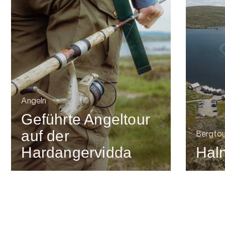
Angeln
Geführte Angeltour
auf der
Bergtou
Hardangervidda
Hal