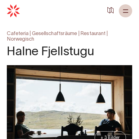
Zurück zu
Startseite
Cafeteria
|
Gesellschaftsräume
|
Restaurant
|
Norwegisch
Halne Fjellstugu
+ 3 Bilder