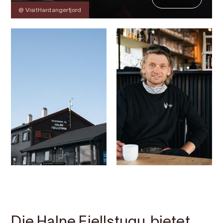
@ VisitHardangerfjord
Kontakt
Bilder
Über
Karte
Die Halne Fjellstugu bietet