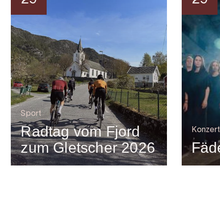
29
29
Sport
Radtag vom Fjord
Konzert
zum Gletscher 2026
Fäde