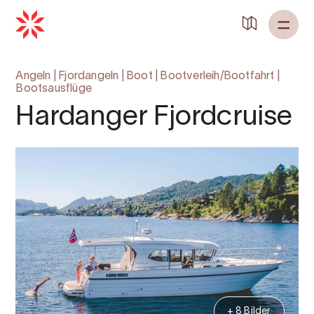
Zurück zu
Startseite
Angeln
|
Fjordangeln
|
Boot
|
Bootverleih/Bootfahrt
|
Bootsausflüge
Hardanger Fjordcruise
+ 8 Bilder