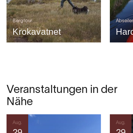
Bergtour
Abseile
Krokavatnet
Hard
Veranstaltungen in der
Nähe
Aug.
Aug.