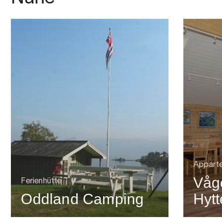
Appart
Våg
Ferienhütte
Oddland Camping
Hytt