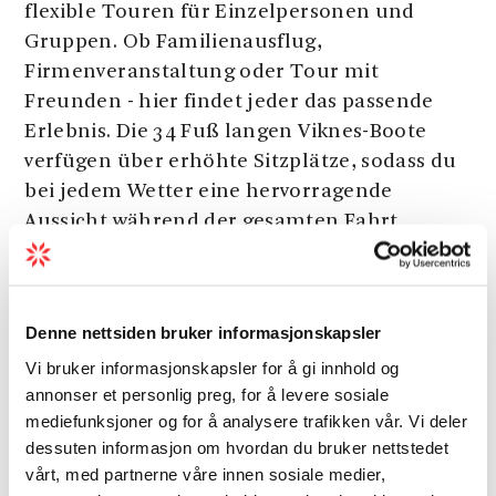
flexible Touren für Einzelpersonen und
Gruppen. Ob Familienausflug,
Firmenveranstaltung oder Tour mit
Freunden - hier findet jeder das passende
Erlebnis. Die 34 Fuß langen Viknes-Boote
verfügen über erhöhte Sitzplätze, sodass du
bei jedem Wetter eine hervorragende
Aussicht während der gesamten Fahrt
genießen kannst. Zudem gibt es sowohl
innen als auch außen komfortable Sitz- und
Essmöglichkeiten.
Denne nettsiden bruker informasjonskapsler
Lass dich auch von schlechtem Wetter nicht
Vi bruker informasjonskapsler for å gi innhold og
Siehe mehr
abschrecken! An Regentagen zeigen sich die
annonser et personlig preg, for å levere sosiale
Wasserfälle oft von ihrer eindrucksvollsten
mediefunksjoner og for å analysere trafikken vår. Vi deler
Seite, da die Wassermengen und die Kraft
dessuten informasjon om hvordan du bruker nettstedet
der Natur noch spektakulärer wirken. Und
vårt, med partnerne våre innen sosiale medier,
Boote