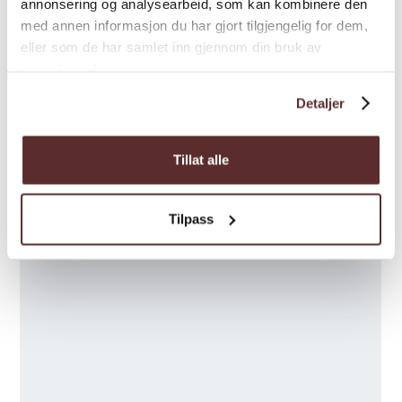
annonsering og analysearbeid, som kan kombinere den
wer abergläubisch ist, weiß vielleicht auch:
med annen informasjon du har gjort tilgjengelig for dem,
Bei schlechtem Wetter soll das Anglerglück
eller som de har samlet inn gjennom din bruk av
Saison
besonders groß sein.
tjenestene deres.
Detaljer
Tillat alle
Karte
Tilpass