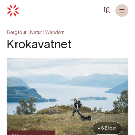
Zurück zu
Startseite
Bergtour
|
Natur
|
Wandern
Krokavatnet
+ 6 Bilder