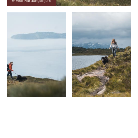
@ Visit Hardangerfjord
Kontakt
Bilder
Über
Karte