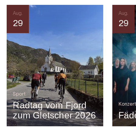
Aug.
Aug.
29
29
Sport
Radtag vom Fjord
Konzert
zum Gletscher 2026
Fäde