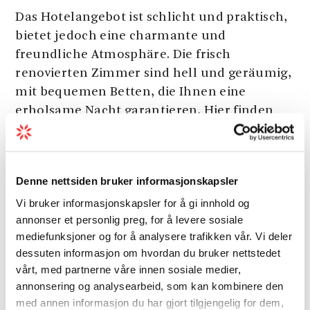
Das Hotelangebot ist schlicht und praktisch,
bietet jedoch eine charmante und
freundliche Atmosphäre. Die frisch
renovierten Zimmer sind hell und geräumig,
mit bequemen Betten, die Ihnen eine
erholsame Nacht garantieren. Hier finden
Sie alles, was Sie für einen angenehmen
Aufenthalt benötigen: Kühlschrank, Tee-
und Kaffeezubereitungsmöglichkeiten auf
Denne nettsiden bruker informasjonskapsler
dem Zimmer sowie WLAN und TV. Der
Vi bruker informasjonskapsler for å gi innhold og
Frühstücksraum und die Lounge stehen
annonser et personlig preg, for å levere sosiale
Ihnen tagsüber zur Verfügung, und im
mediefunksjoner og for å analysere trafikken vår. Vi deler
selben Gebäude befindet sich eine Pizzeria
dessuten informasjon om hvordan du bruker nettstedet
für ein zwangloses Abendessen.
vårt, med partnerne våre innen sosiale medier,
Ein Aufenthalt im Husnes Sentrum Hotell
annonsering og analysearbeid, som kan kombinere den
med annen informasjon du har gjort tilgjengelig for dem,
eignet sich perfekt für alle, die die