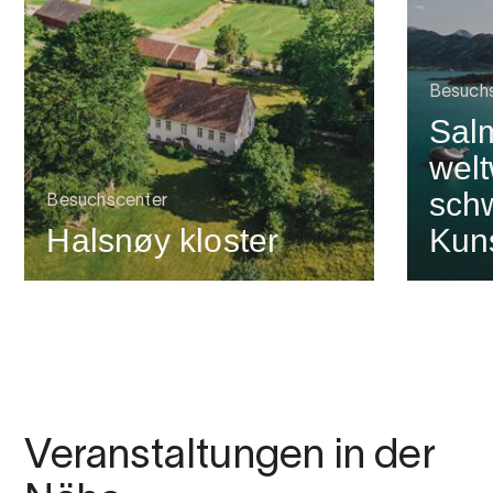
Besuch
Sal
welt
sch
Besuchscenter
Halsnøy kloster
Kuns
Veranstaltungen in der