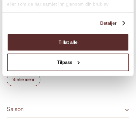
eller som de har samlet inn gjennom din bruk av
beeindruckende Natur der Region
tjenestene deres.
Kvinnherad und Hardanger erleben
möchten. Aktivitäten und
Detaljer
Sehenswürdigkeiten wie
Trolltunga
,
Bondhusvatnet
,
Malmangernuten
, das
Tillat alle
Baroniet Rosendal
und das
Halsnøy Kloster
–
um nur einige zu nennen – sind nur eine
Tilpass
kurze Autofahrt entfernt.
Das Husnes Sentrum Hotell liegt direkt am
Siehe mehr
Opsangervatnet – einem wunderschönen
Gebiet für Spaziergänge und Badeausflüge,
ideal für alle, die frische Luft und herrliche
Natur genießen möchten. Husnes verfügt
Saison
außerdem über ein lebendiges lokales
Umfeld mit Kulturhaus, Kino und Bibliothek
sowie ein gut ausgebautes Einkaufszentrum