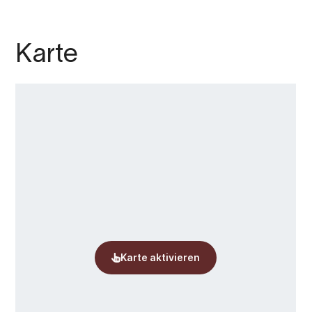
mit vielen verschiedenen Geschäften und
Restaurants. In der Nähe finden Sie auch das
Fitnessstudio TrimX, das hervorragende
Karte
Trainingsmöglichkeiten für alle bietet, die
während ihres Aufenthalts aktiv bleiben
möchten.
Willkommen im Husnes Sentrum Hotell im
wunderschönen Kvinnherad!
Dieser Text wurde automatisch ins Deutsche
übersetzt.