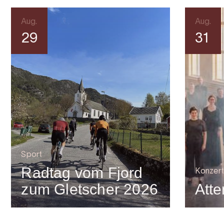
Aug.
Aug.
29
31
Sport
Radtag vom Fjord
Konzert
zum Gletscher 2026
Atte