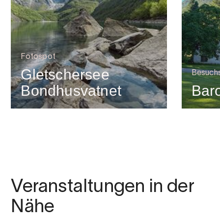
Fotospot
Gletschersee
Besuch
Bondhusvatnet
Bar
Veranstaltungen in der
Nähe