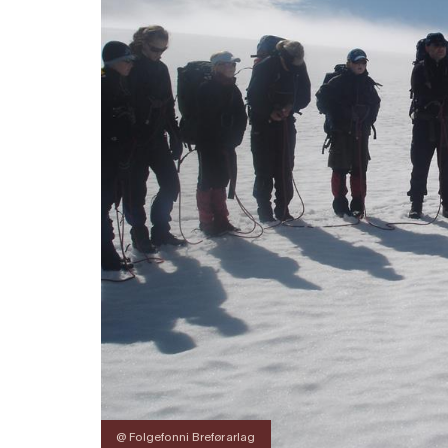
@ Folgefonni Breførarlag