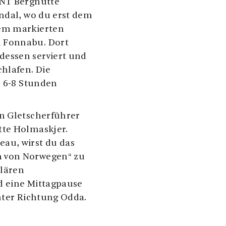
DNT Berghütte
undal, wo du erst dem
dem markierten
 Fonnabu. Dort
essen serviert und
hlafen. Die
. 6-8 Stunden
n Gletscherführer
tte Holmaskjer.
au, wirst du das
 von Norwegen“ zu
lären
d eine Mittagpause
nter Richtung Odda.
ert ca. 3 Stunden und