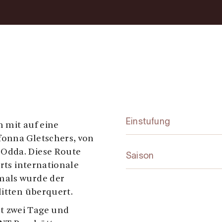
Einstufung
 mit auf eine
fonna Gletschers, von
Odda. Diese Route
Saison
erts internationale
mals wurde der
litten überquert.
t zwei Tage und