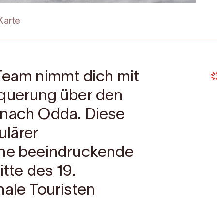
Karte
 Team nimmt dich mit
rquerung über den
 nach Odda. Diese
ulärer
ine beeindruckende
itte des 19.
nale Touristen