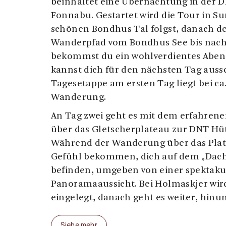
beinhaltet eine Übernachtung in der 
Fonnabu. Gestartet wird die Tour in S
schönen Bondhus Tal folgst, danach 
Wanderpfad vom Bondhus See bis nach
bekommst du ein wohlverdientes Abend
kannst dich für den nächsten Tag aussc
Tagesetappe am ersten Tag liegt bei ca
Wanderung.
An Tag zwei geht es mit dem erfahrene
über das Gletscherplateau zur DNT Hü
Während der Wanderung über das Plate
Gefühl bekommen, dich auf dem „Dach
befinden, umgeben von einer spektaku
Panoramaaussicht. Bei Holmaskjer wir
eingelegt, danach geht es weiter, hinu
Die Gletscher Überquerung an sich dau
Siehe mehr