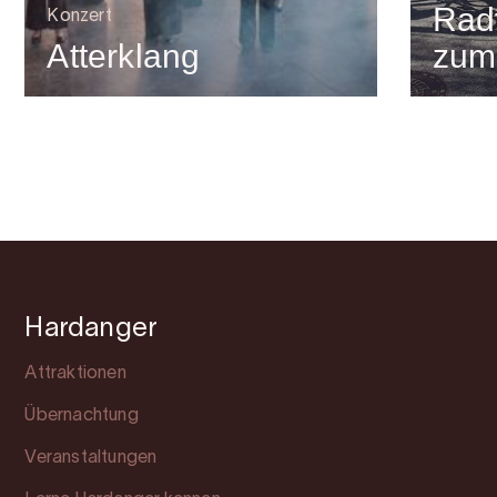
Rad
Konzert
Atterklang
zum
Hardanger
Attraktionen
Übernachtung
Veranstaltungen