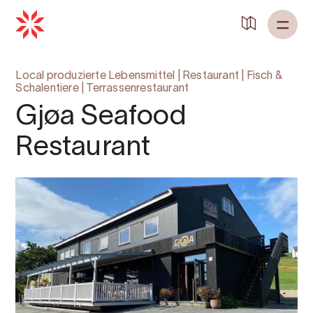
Zurück zu
Startseite
Local produzierte Lebensmittel
|
Restaurant
|
Fisch &
Schalentiere
|
Terrassenrestaurant
Gjøa Seafood
Restaurant