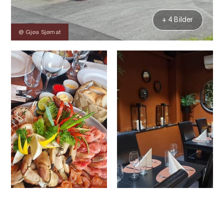
+ 4 Bilder
@ Gjøa Sjømat
Kontakt
Bilder
Über
Karte