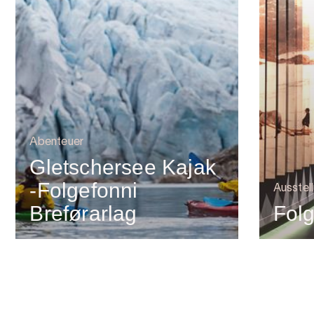
Abenteuer
Gletschersee Kajak
-Folgefonni
Ausstel
Breførarlag
Fol