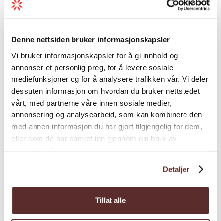
warmen und einladenden Atmosphäre Ihre
Mahlzeit genießen können. Im Sommer
erweitert das Restaurant seine Kapazität und
Denne nettsiden bruker informasjonskapsler
bietet zusätzliche 75 Sitzplätze im Freien.
Vi bruker informasjonskapsler for å gi innhold og
annonser et personlig preg, for å levere sosiale
Egal ob Sie für ein Familienmittagessen, ein
Siehe mehr
mediefunksjoner og for å analysere trafikken vår. Vi deler
romantisches Dinner oder einfach nur zum
dessuten informasjon om hvordan du bruker nettstedet
Probieren der besten Meeresfrüchte
vårt, med partnerne våre innen sosiale medier,
kommen – Gjøa Sjømat bietet Ihnen ein
annonsering og analysearbeid, som kan kombinere den
kulinarisches Erlebnis, das Qualität und
Saison
med annen informasjon du har gjort tilgjengelig for dem,
Tradition widerspiegelt.
eller som de har samlet inn gjennom din bruk av
tjenestene deres.
Willkommen bei
Gjøa Sjømat
!
Detaljer
Tillat alle
Karte