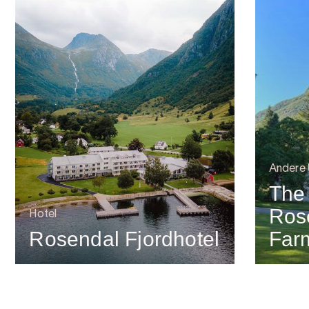
Andere
The
Ros
Hotel
Rosendal Fjordhotel
Far