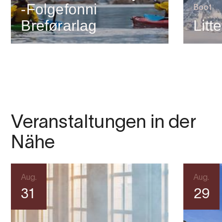
-Folgefonni
Boot
Breførarlag
Litt
Veranstaltungen in der
Nähe
Aug.
Aug.
31
29