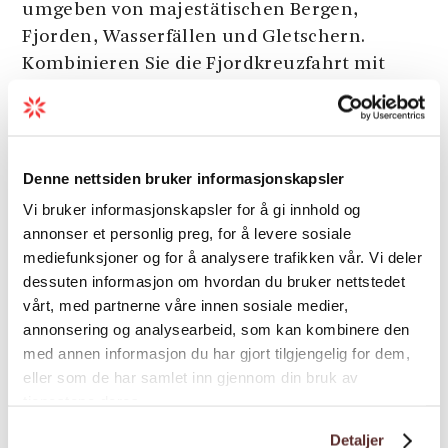
umgeben von majestätischen Bergen,
Fjorden, Wasserfällen und Gletschern.
Kombinieren Sie die Fjordkreuzfahrt mit
kulturellen Erlebnissen im
Folgefonnsenteret
, im Herrenhaus
Baroniet
oder in der Galerie
Galleri Guddal
. Alternativ
können Sie die spektakuläre schwimmende
Denne nettsiden bruker informasjonskapsler
Kunstinstallation
Salmon Eye
und das
Vi bruker informasjonskapsler for å gi innhold og
Restaurant Iris besuchen.
annonser et personlig preg, for å levere sosiale
mediefunksjoner og for å analysere trafikken vår. Vi deler
Für Naturliebhaber gibt es zahlreiche
dessuten informasjon om hvordan du bruker nettstedet
Siehe mehr
Möglichkeiten: Spaziergänge im
Steinpark
,
vårt, med partnerne våre innen sosiale medier,
Kajaktouren auf dem
Gletscherwasser
oder
annonsering og analysearbeid, som kan kombinere den
ein hautnahes
Gletschererlebnis mit dem
med annen informasjon du har gjort tilgjengelig for dem,
Folgefonni Gletscherführer-Team
. Es stehen
eller som de har samlet inn gjennom din bruk av
Aktivitäten
außerdem viele Wanderwege in der
tjenestene deres.
Umgebung zur Verfügung. Der
Detaljer