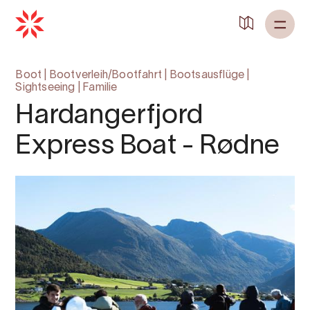
Zurück zu
Startseite
Boot
|
Bootverleih/Bootfahrt
|
Bootsausflüge
|
Sightseeing
|
Familie
Hardangerfjord
Express Boat - Rødne