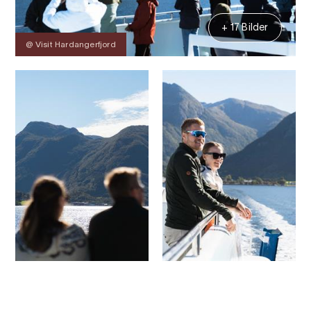
+ 17 Bilder
@ Visit Hardangerfjord
Kontakt
Bilder
Über
Karte